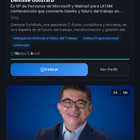
Denisse Goldfarb
Ex VP de Personas de Microsoft y Walmart para LATAM
conferencista que convierte talento y futuro del trabajo en
claridad para empresas.
CL
Denisse Goldfarb, una ejecutiva C-Suite, consultora y docente, es
una experta en el futuro del trabajo, transformación y gestión del
tale...
Inteligencia Artificial y Futuro del Trabajo
Cultura Organizacional
Liderazgo
10
años
3
conf.
Cotizar
Ver Perfil
ES
EN