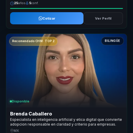
25
años
5
conf.
Cotizar
Ver Perfil
BILINGÜE
Recomendado CHM · TOP 2
Disponible
Brenda Caballero
Especialista en inteligencia artificial y etica digital que convierte
adopcion responsable en claridad y criterio para empresas.
MX