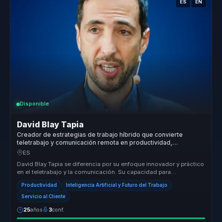
ES
EN
Disponible
David Blay Tapia
Creador de estrategias de trabajo híbrido que convierte
teletrabajo y comunicación remota en productividad,
coordinación y bienestar para empresas.
ES
David Blay Tapia se diferencia por su enfoque innovador y práctico
en el teletrabajo y la comunicación. Su capacidad para
implementar mod...
Productividad
Inteligencia Artificial y Futuro del Trabajo
Servicio al Cliente
25
años
3
conf.