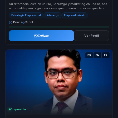
Su diferencial esta en unir IA, liderazgo y marketing en una bajada
accionable para organizaciones que quieren crecer sin quedarse
en teo...
Estrategia Empresarial
Liderazgo
Emprendimiento
15
años
3
conf.
Cotizar
Ver Perfil
ES
EN
FR
Disponible