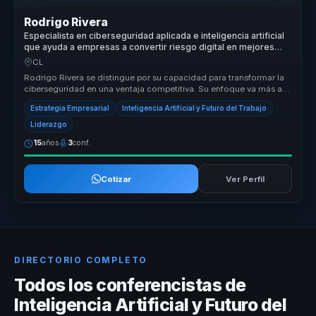
Rodrigo Rivera
Especialista en ciberseguridad aplicada e inteligencia artificial
que ayuda a empresas a convertir riesgo digital en mejores
decisiones y ventaja competitiva.
CL
Rodrigo Rivera se distingue por su capacidad para transformar la
ciberseguridad en una ventaja competitiva. Su enfoque va más allá
de la ...
Estrategia Empresarial
Inteligencia Artificial y Futuro del Trabajo
Liderazgo
15
años
3
conf.
Cotizar
Ver Perfil
DIRECTORIO COMPLETO
Todos los conferencistas de
Inteligencia Artificial y Futuro del