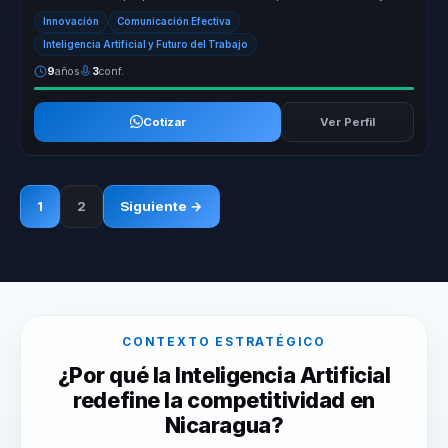
empresas ...
Innovación
Comunicación Efectiva
Inteligencia Artificial y Futuro del Trabajo
9
años
3
conf.
Cotizar
Ver Perfil
1
2
Siguiente →
CONTEXTO ESTRATÉGICO
¿Por qué la Inteligencia Artificial
redefine la competitividad en
Nicaragua?