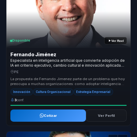
Disponible
Ver Reel
Fernando Jiménez
Especialista en inteligencia artificial que convierte adopción de
IA en criterio ejecutivo, cambio cultural e innovación aplicada
para empresas.
PE
La propuesta de Fernando Jimenez parte de un problema que hoy
preocupa a muchas organizaciones: como adoptar inteligencia
artificial sin ...
Innovación
Cultura Organizacional
Estrategia Empresarial
3
conf.
Cotizar
Ver Perfil