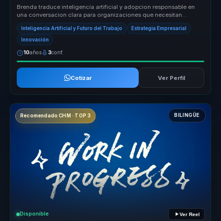
Brenda traduce inteligencia artificial y adopcion responsable en
una conversacion clara para organizaciones que necesitan
criterio, etica...
Inteligencia Artificial y Futuro del Trabajo
Estrategia Empresarial
Innovación
10
años
3
conf.
Cotizar
Ver Perfil
BILINGÜE
Recomendado CHM · TOP 3
Disponible
Ver Reel