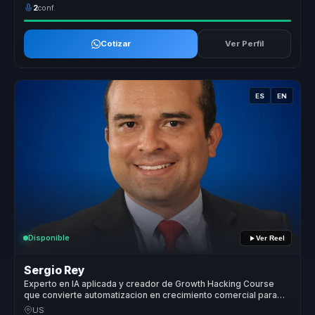
2
conf.
Cotizar
Ver Perfil
ES
EN
Disponible
Ver Reel
Sergio Rey
Experto en IA aplicada y creador de Growth Hacking Course
que convierte automatizacion en crecimiento comercial para
empresas.
US