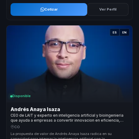
Cotizar
Ver Perfil
ES
EN
Disponible
Andrés Anaya Isaza
CEO de LAIT y experto en inteligencia artificial y bioingenieria
que ayuda a empresas a convertir innovacion en eficiencia,
crecimiento y ventaja competitiva.
CO
La propuesta de valor de Andrés Anaya Isaza radica en su
capacidad para integrar la inteligencia artificial con la