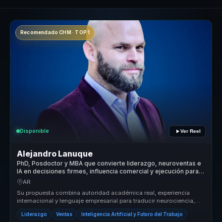
Recomendado CHM · TOP 1
Disponible
Ver Reel
Alejandro Lanuque
PhD, Posdoctor y MBA que convierte liderazgo, neuroventas e
IA en decisiones firmes, influencia comercial y ejecución para
líderes y equipos
AR
Su propuesta combina autoridad académica real, experiencia
internacional y lenguaje empresarial para traducir neurociencia,
power skills ...
Liderazgo
Ventas
Inteligencia Artificial y Futuro del Trabajo