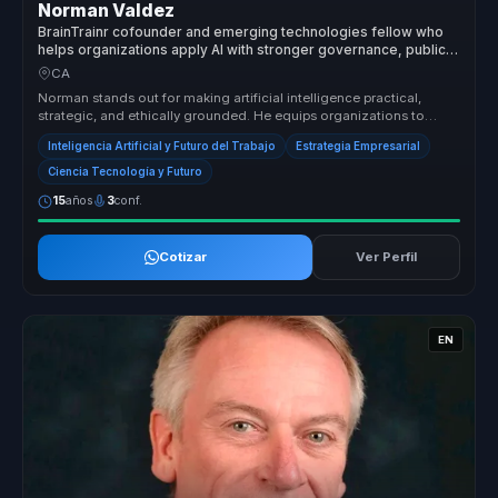
Norman Valdez
BrainTrainr cofounder and emerging technologies fellow who
helps organizations apply AI with stronger governance, public
trust, and long-term social value.
CA
Norman stands out for making artificial intelligence practical,
strategic, and ethically grounded. He equips organizations to
move beyond...
Inteligencia Artificial y Futuro del Trabajo
Estrategia Empresarial
Ciencia Tecnología y Futuro
15
años
3
conf.
Cotizar
Ver Perfil
EN