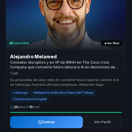
Disponible
Ver Reel
Alejandro Melamed
Consultor disruptivo y ex VP de RRHH en The Coca-Cola
Company que convierte futuro laboral e IA en decisiones de
negocio.
AR
Su propuesta de valor está en convertir futuro laboral, talento e IA
en liderazgo humano útil para empresas. Alejandro baja
tendencias y ...
Liderazgo
Inteligencia Artificial y Futuro del Trabajo
Transformación Digital
25
años
10
conf.
Cotizar
Ver Perfil