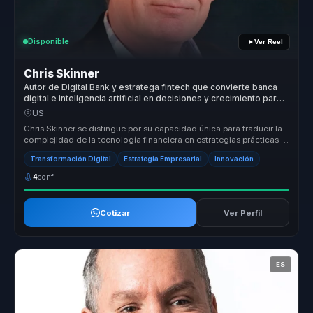
Disponible
Ver Reel
Chris Skinner
Autor de Digital Bank y estratega fintech que convierte banca
digital e inteligencia artificial en decisiones y crecimiento para
empresas.
US
Chris Skinner se distingue por su capacidad única para traducir la
complejidad de la tecnología financiera en estrategias prácticas y
efe...
Transformación Digital
Estrategia Empresarial
Innovación
4
conf.
Cotizar
Ver Perfil
ES