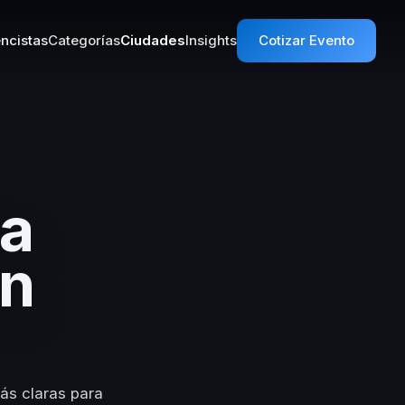
ncistas
Categorías
Ciudades
Insights
Cotizar Evento
da
en
ás claras para