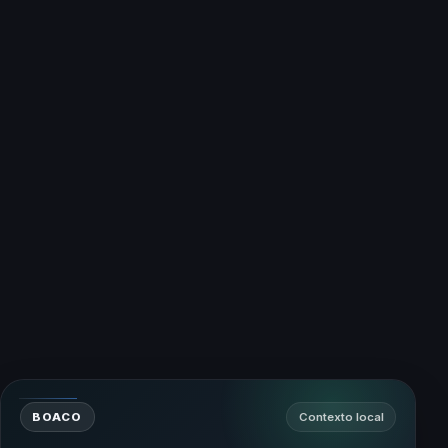
BOACO
Contexto local