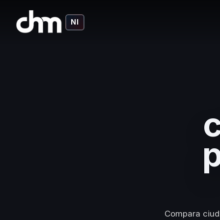
NI
c
p
Compara ciuda