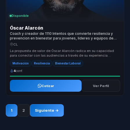
Disponible
Óscar Alarcón
Coach y creador de 1110 Intentos que convierte resiliencia y
prevencion en bienestar para jovenes, lideres y equipos de
trabajo.
CL
La propuesta de valor de Óscar Alarcón radica en su capacidad
para conectar con las audiencias a través de su experiencia
personal y su e...
Motivación
Resiliencia
Bienestar Laboral
4
conf.
Cotizar
Ver Perfil
1
2
Siguiente →