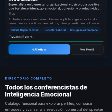
Especialista en bienestar organizacional y psicología positiva
que fortalece liderazgo emocional, cohesión y productividad
en equipos.
ES
Su fortaleza esta en traducir bienestar y liderazgo emocional a
herramientas practicas para cultura, clima y rendimiento. Lleva una
conve...
Cultura Organizacional
Bienestar Laboral
Inteligencia Emocional
20
años
3
conf.
Cotizar
Ver Perfil
DIRECTORIO COMPLETO
Todos los conferencistas de
Inteligencia Emocional
Catálogo funcional para explorar perfiles, comparar
enfoques y avanzar a la evaluación comercial del speaker