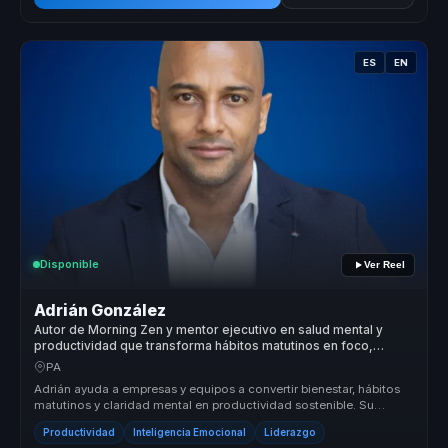
ES
EN
Disponible
Ver Reel
Adrián González
Autor de Morning Zen y mentor ejecutivo en salud mental y
productividad que transforma hábitos matutinos en foco,
energía y rendimiento para líderes y equipos.
PA
Adrián ayuda a empresas y equipos a convertir bienestar, hábitos
matutinos y claridad mental en productividad sostenible. Su
propuesta un...
Productividad
Inteligencia Emocional
Liderazgo