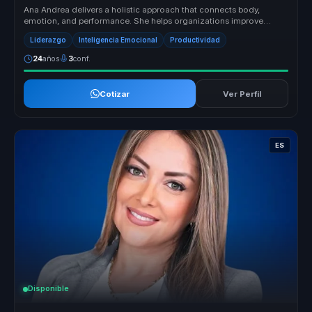
Ana Andrea delivers a holistic approach that connects body,
emotion, and performance. She helps organizations improve
relationships, rais...
Liderazgo
Inteligencia Emocional
Productividad
24
años
3
conf.
Cotizar
Ver Perfil
ES
Disponible