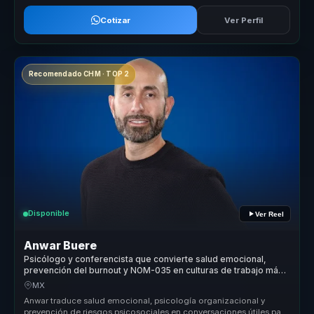
Cotizar
Ver Perfil
Recomendado CHM · TOP 2
Disponible
Ver Reel
Anwar Buere
Psicólogo y conferencista que convierte salud emocional,
prevención del burnout y NOM-035 en culturas de trabajo más
humanas.
MX
Anwar traduce salud emocional, psicología organizacional y
prevención de riesgos psicosociales en conversaciones útiles para