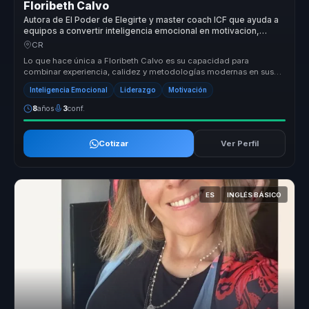
Floribeth Calvo
Autora de El Poder de Elegirte y master coach ICF que ayuda a
equipos a convertir inteligencia emocional en motivacion,
productividad y liderazgo consciente.
CR
Lo que hace única a Floribeth Calvo es su capacidad para
combinar experiencia, calidez y metodologías modernas en sus
conferencias. Su en...
Inteligencia Emocional
Liderazgo
Motivación
8
años
3
conf.
Cotizar
Ver Perfil
ES
INGLÉS BÁSICO