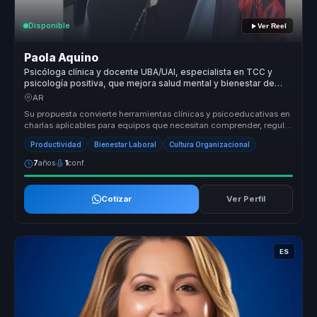
Disponible
Ver Reel
Paola Aquino
Psicóloga clínica y docente UBA/UAI, especialista en TCC y
psicología positiva, que mejora salud mental y bienestar de
equipos.
AR
Su propuesta convierte herramientas clínicas y psicoeducativas en
charlas aplicables para equipos que necesitan comprender, regular
y cui...
Productividad
Bienestar Laboral
Cultura Organizacional
7
años
1
conf.
Cotizar
Ver Perfil
ES