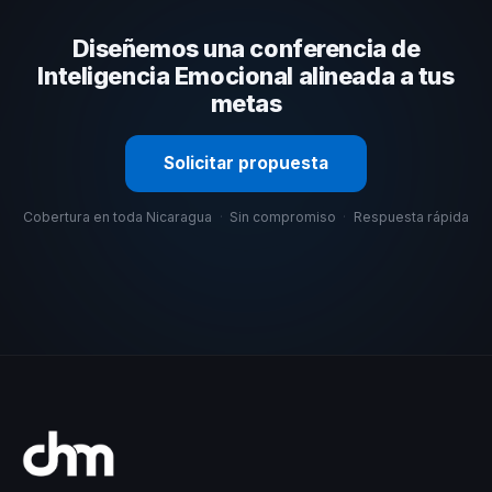
su capacidad de adaptar el contenido a tu contexto
Diseñemos una conferencia de
organizacional. En CHM Nicaragua te ayudamos con una
selección estratégica basada en estos criterios.
Inteligencia Emocional alineada a tus
metas
Solicitar propuesta
Cobertura en toda Nicaragua
·
Sin compromiso
·
Respuesta rápida