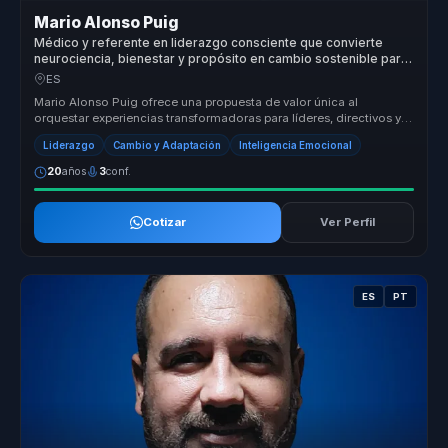
Mario Alonso Puig
Médico y referente en liderazgo consciente que convierte
neurociencia, bienestar y propósito en cambio sostenible para
líderes y equipos.
ES
Mario Alonso Puig ofrece una propuesta de valor única al
orquestar experiencias transformadoras para líderes, directivos y
responsables d...
Liderazgo
Cambio y Adaptación
Inteligencia Emocional
20
años
3
conf.
Cotizar
Ver Perfil
ES
PT