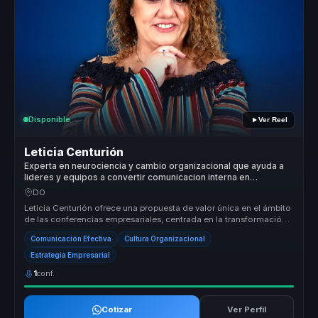
Disponible
Ver Reel
Leticia Centurión
Experta en neurociencia y cambio organizacional que ayuda a
lideres y equipos a convertir comunicacion interna en
cohesion, criterio y ventaja competitiva.
DO
Leticia Centurión ofrece una propuesta de valor única en el ámbito
de las conferencias empresariales, centrada en la transformación
organ...
Comunicación Efectiva
Cultura Organizacional
Estrategia Empresarial
1
conf.
Cotizar
Ver Perfil