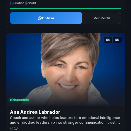
18
años
1
conf.
Cotizar
Ver Perfil
ES
EN
Disponible
Ana Andrea Labrador
Coach and author who helps leaders turn emotional intelligence
and embodied leadership into stronger communication, trust,
and team performance.
CA