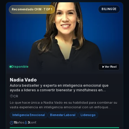
BILINGÜE
Recomendado CHM · TOP 1
Disponible
Ver Reel
Nadia Vado
Autora bestseller y experta en inteligencia emocional que
ayuda a lideres a convertir bienestar y mindfulness en
productividad y entornos saludables.
CR
Lo que hace única a Nadia Vado es su habilidad para combinar su
vasta experiencia en inteligencia emocional con un enfoque
práctico y apl...
Inteligencia Emocional
Bienestar Laboral
Liderazgo
15
años
3
conf.