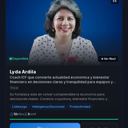
ES
Disponible
Ver Reel
Lyda Ardila
Coach ICF que convierte actualidad economica y bienestar
financiero en decisiones claras y tranquilidad para equipos y
lideres.
CO
Su fortaleza esta en volver comprensible la economia para
decisiones reales. Conecta coyuntura, bienestar financiero y
habitos cotidianos...
Liderazgo
Inteligencia Emocional
Productividad
12
años
3
conf.