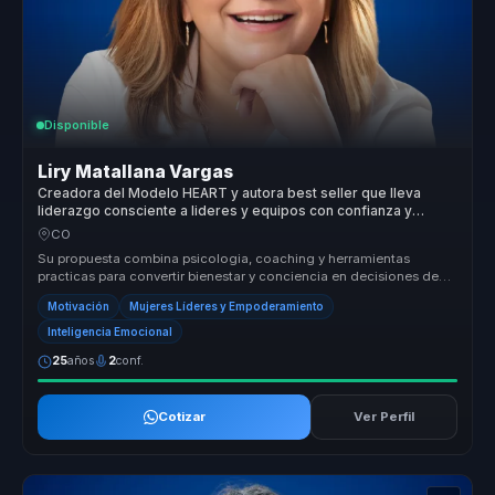
Disponible
Liry Matallana Vargas
Creadora del Modelo HEART y autora best seller que lleva
liderazgo consciente a lideres y equipos con confianza y
bienestar.
CO
Su propuesta combina psicologia, coaching y herramientas
practicas para convertir bienestar y conciencia en decisiones de
liderazgo mas c...
Motivación
Mujeres Líderes y Empoderamiento
Inteligencia Emocional
25
años
2
conf.
Cotizar
Ver Perfil