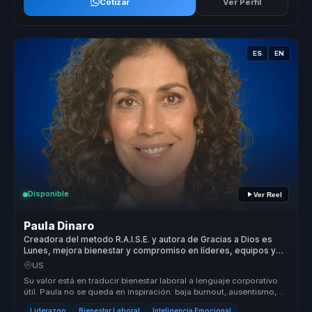
Cotizar
Ver Perfil
ES
EN
Disponible
Ver Reel
Paula Dinaro
Creadora del metodo R.A.I.S.E. y autora de Gracias a Dios es
Lunes, mejora bienestar y compromiso en líderes, equipos y
empresas.
US
Su valor está en traducir bienestar laboral a lenguaje corporativo
útil. Paula no se queda en inspiración: baja burnout, ausentismo,
renu...
Liderazgo
Bienestar Laboral
Inteligencia Emocional