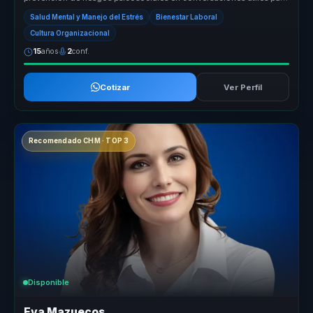
empresas. Ay...
Salud Mental y Manejo del Estrés
Bienestar Laboral
Cultura Organizacional
15
años
2
conf.
Cotizar
Ver Perfil
Recomendado CHM · TOP 3
Disponible
Eva Mazuecos