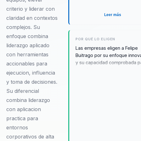
criterio y liderar con
Leer más
claridad en contextos
complejos. Su
enfoque combina
POR QUÉ LO ELIGEN
liderazgo aplicado
Las empresas eligen a Felipe
con herramientas
Buitrago por su enfoque innov
y su capacidad comprobada p
accionables para
transformar la cultura
ejecucion, influencia
organizacional. Sus conferenci
y toma de decisiones.
no solo motivan, sino que tam
Su diferencial
proporcionan estrategias
prácticas que resultan en un
combina liderazgo
cambio real y observable. Los
con aplicacion
testimonios de clientes desta
practica para
su habilidad para conectar con
entornos
audiencias y generar un impac
positivo y duradero en la mora
corporativos de alta