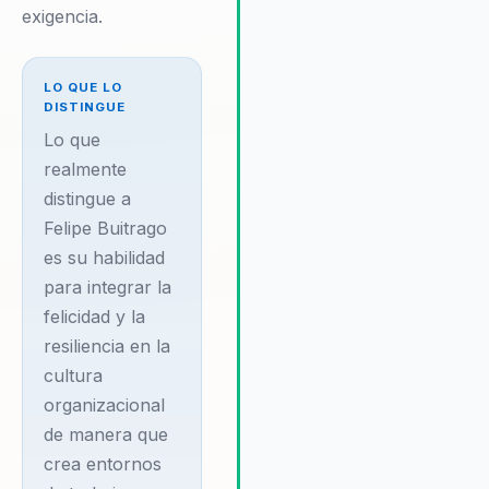
el rendimiento del equipo. Feli
exigencia.
es capaz de adaptar su mensa
las necesidades específicas 
cada organización, asegurand
LO QUE LO
que sus conferencias no solo
DISTINGUE
sean inspiradoras, sino tambi
Lo que
altamente relevantes y aplicab
realmente
distingue a
Felipe Buitrago
es su habilidad
para integrar la
felicidad y la
resiliencia en la
cultura
organizacional
de manera que
crea entornos