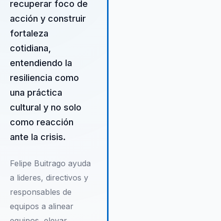
recuperar foco de
inspira a las audiencias a adop
acción y construir
una mentalidad de crecimiento
fortaleza
ver la felicidad como una
herramienta poderosa para
cotidiana,
alcanzar el éxito organizacional
entendiendo la
resiliencia como
una práctica
cultural y no solo
como reacción
ante la crisis.
Felipe Buitrago ayuda
a lideres, directivos y
responsables de
equipos a alinear
equipos, elevar