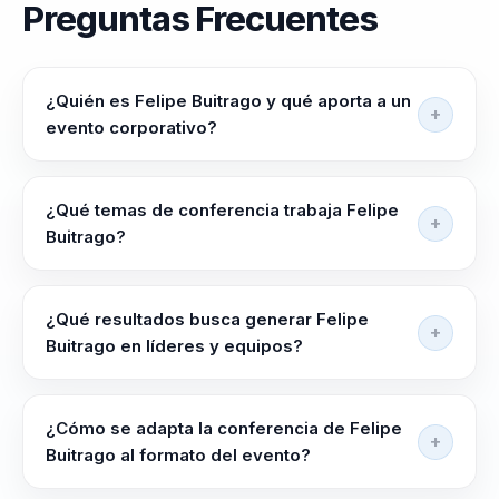
Preguntas Frecuentes
¿Quién es Felipe Buitrago y qué aporta a un
evento corporativo?
Felipe Buitrago ayuda a lideres, directivos y
responsables de equipos a alinear equipos, elevar
¿Qué temas de conferencia trabaja Felipe
criterio y liderar con claridad en contextos complejos.
Buitrago?
Su enfoque combina liderazgo aplicado con
Felipe Buitrago trabaja temas como Resiliencia
herramientas accionables para ejecucion, influencia y
Organizacional, Cohesión de Equipos, Innovación en
toma de decisiones.
¿Qué resultados busca generar Felipe
el Trabajo, Gestión del Cambio, Comportamiento
Buitrago en líderes y equipos?
Humano y Transformación Personal.
Felipe Buitrago busca dejar más claridad para decidir
bajo presión, mejor coordinación entre líderes y
¿Cómo se adapta la conferencia de Felipe
equipos y una conversación útil que se pueda
Buitrago al formato del evento?
sostener después del evento. La sesión está