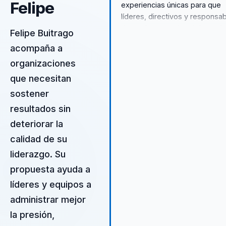
Felipe
experiencias únicas para que
líderes, directivos y responsa
de equipos puedan dejar atrás
Felipe Buitrago
desalineación y construir un
acompaña a
liderazgo estratégico basado 
organizaciones
el talento y la cultura
organizacional. Como experto
que necesitan
felicidad, innovación y valor
sostener
corporativo, Felipe utiliza su
resultados sin
conocimiento en comportamie
humano para ofrecer solucion
deteriorar la
prácticas que se adaptan a las
calidad de su
necesidades específicas de c
liderazgo. Su
organización. Su enfoque en la
creatividad y el emprendimien
propuesta ayuda a
permite a las empresas no so
líderes y equipos a
adaptarse al cambio, sino tam
administrar mejor
prosperar en un entorno
competitivo. Con su estilo
la presión,
irreverente y motivador, Felipe