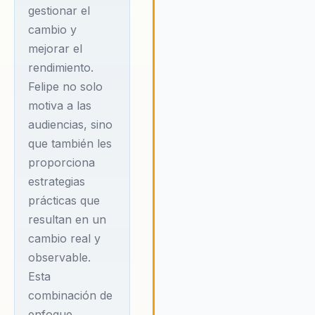
no solo mejorar su rendimient
gestionar el
sino también crear un entorno
cambio y
trabajo más saludable y
mejorar el
colaborativo. Felipe cree
rendimiento.
firmemente que la felicidad no
Felipe no solo
una emoción pasajera, sino un
disciplina que puede cultivarse
motiva a las
través de hábitos positivos, l
audiencias, sino
lleva a un crecimiento persona
que también les
profesional constante. Sus
proporciona
conferencias inspiran a las
estrategias
audiencias a adoptar una
prácticas que
mentalidad de crecimiento y a
la felicidad como una herramie
resultan en un
poderosa para alcanzar el éxit
cambio real y
organizacional.
observable.
Esta
combinación de
enfoque